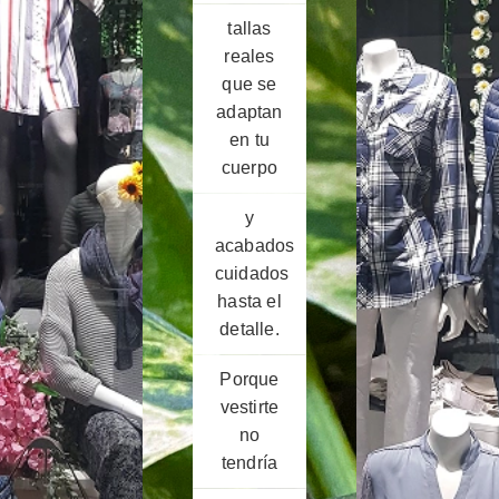
tallas
reales
que se
adaptan
en tu
cuerpo
y
acabados
cuidados
hasta el
detalle.
Porque
vestirte
no
tendría