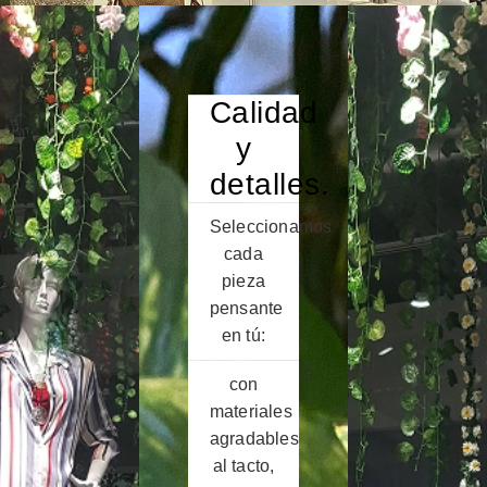
Calidad
y
detalles.
Seleccionamos
cada
pieza
pensante
en tú:
con
materiales
agradables
al tacto,